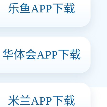
下一篇：
莱比锡红牛德甲争四形势危急，罗泽
4