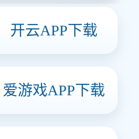
尺。对比同期的东契
仍显稚嫩。东契奇在首
保罗则像一台永不停机
超越单场30分的爆发
了源源不断的战术支
经证明，当一位39岁
最生动的教学。无论太
传球的人，才是真正的