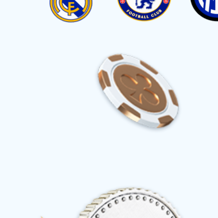
季后赛助
在NBA季后赛的残酷
的稳定性，往往成为决
将克里斯·保罗以近乎