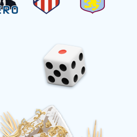
跑全联盟
们在高压防守下处理球
据统计中，39岁的老
。